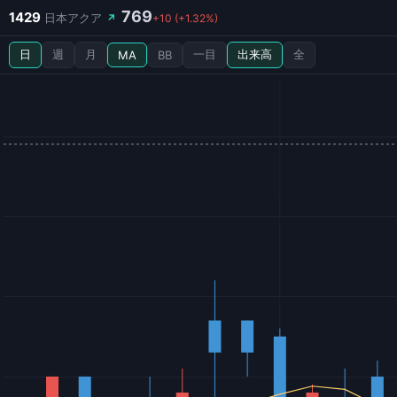
769
1429
日本アクア
↗
+10 (+1.32%)
日
週
月
一目
出来高
全
MA
BB